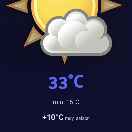
3
3
°C
min. 16°C
+1
0
°C
moy. saison