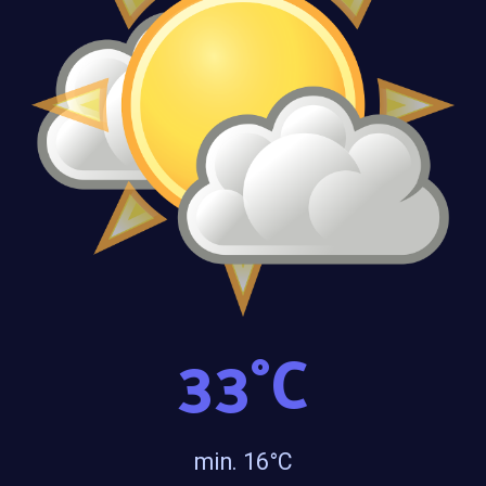
33
°C
min. 16°C