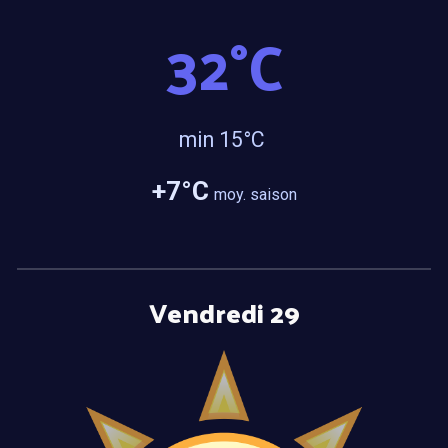
3
2
°C
min 15°C
+
7
°C
moy. saison
Vendredi 29