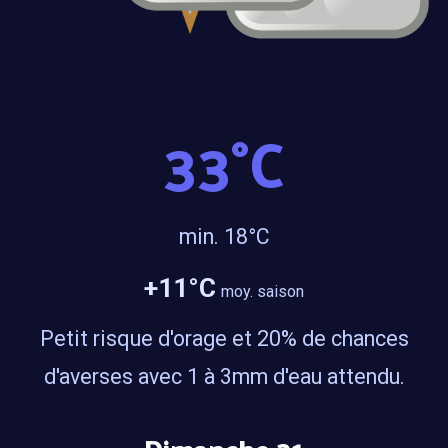
33
°C
min. 1
8
°C
+11
°C
moy. saison
Petit risque d'orage et
20
% de chances
d'averses avec 1 à
3
mm d'eau attendu.
Dimanche 31