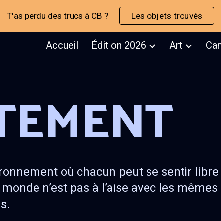
T'as perdu des trucs à CB ?
Les objets trouvés
ip to main content
Skip to navigat
Accueil
Édition 2026
Art
Ca
TEMENT
ronnement où chacun peut se sentir libre
le monde n’est pas à l’aise avec les même
es.